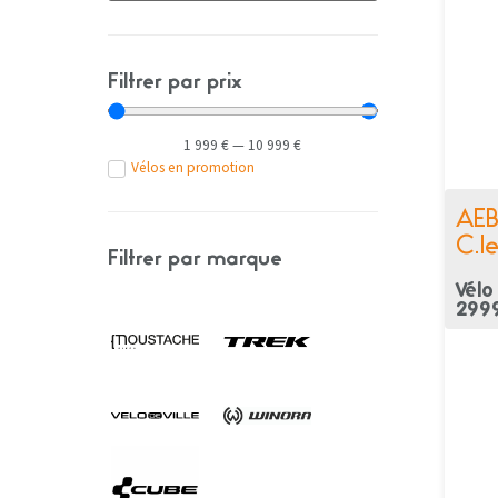
Filtrer par prix
1 999
€
—
10 999
€
Vélos en promotion
AEB
C.le
Filtrer par marque
Vélo
299