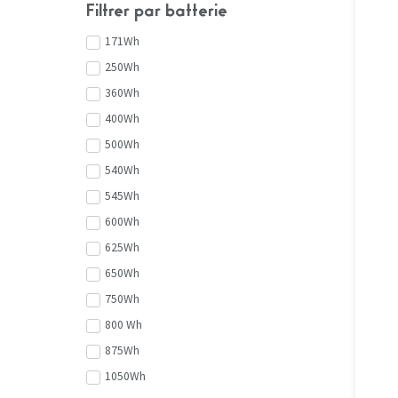
Filtrer par batterie
171Wh
250Wh
360Wh
400Wh
500Wh
540Wh
545Wh
600Wh
625Wh
650Wh
750Wh
800 Wh
875Wh
1050Wh