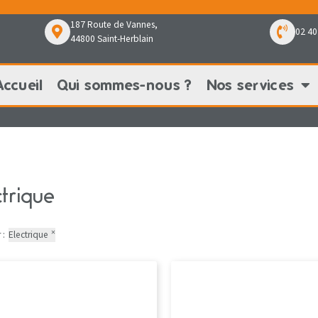
187 Route de Vannes,
02 40
44800 Saint-Herblain
Accueil
Qui sommes-nous ?
Nos services
Qui sommes-nous ?
Nos services
Nos pr
ctrique
×
 :
Electrique