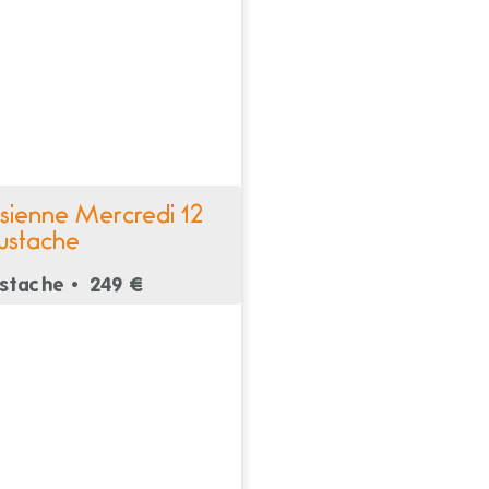
isienne Mercredi 12
stache
stache •
249 €