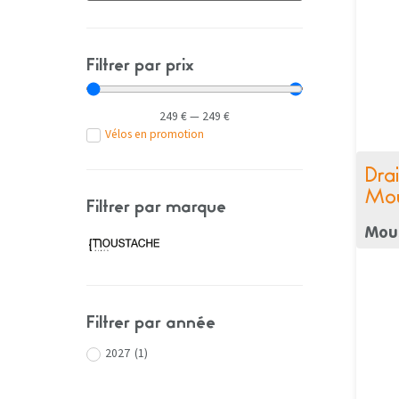
Filtrer par prix
249
€
—
249
€
Vélos en promotion
Dra
Mou
Filtrer par marque
Mou
Filtrer par année
2027
(
1
)