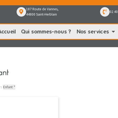
187 Route de Vannes,
02 40
44800 Saint-Herblain
Accueil
Qui sommes-nous ?
Nos services
Qui sommes-nous ?
Nos services
Nos pr
ant
×
 :
Enfant