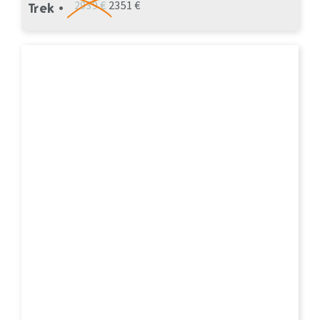
2939 €
2351 €
Trek •