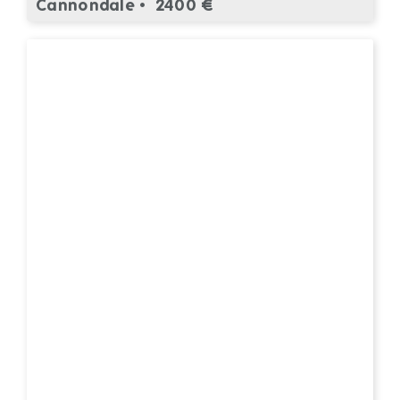
Cannondale •
2400 €