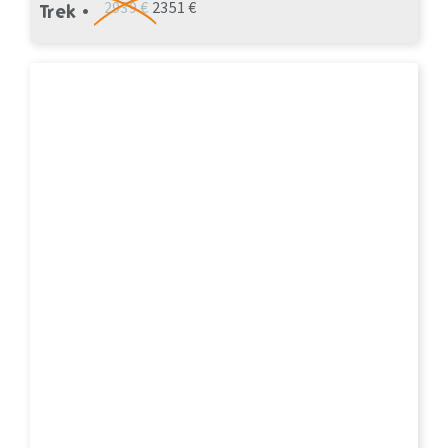
2939 €
2351 €
Trek •