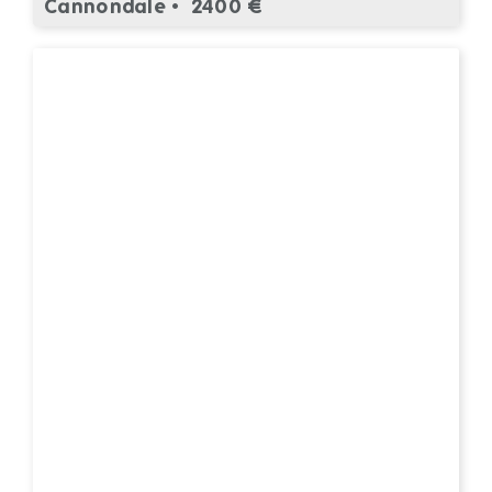
Cannondale •
2400 €