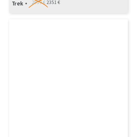
2939 €
2351 €
Trek •