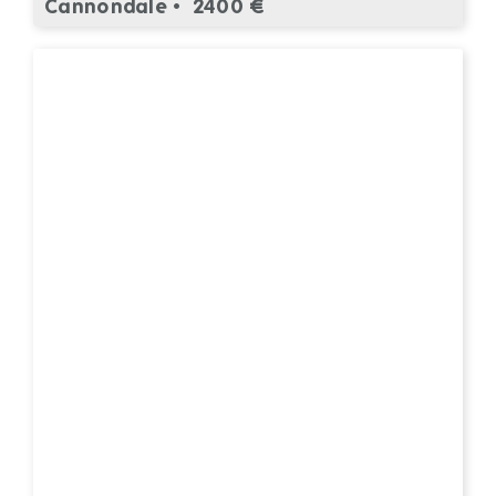
Cannondale •
2400 €