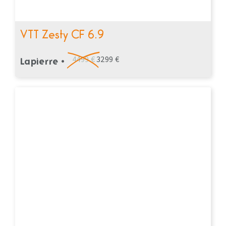
VTT Zesty CF 6.9
4499 €
3299 €
Lapierre •