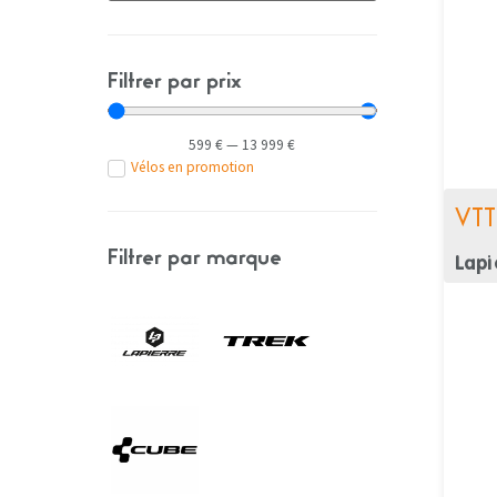
Filtrer par prix
599
€
—
13 999
€
Vélos en promotion
VTT
Filtrer par marque
Lapi