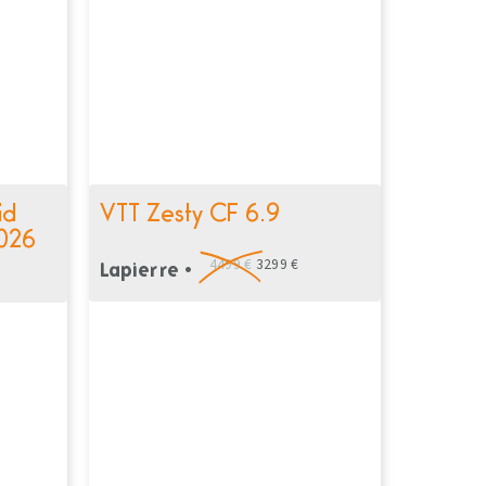
id
VTT Zesty CF 6.9
026
4499 €
3299 €
Lapierre •