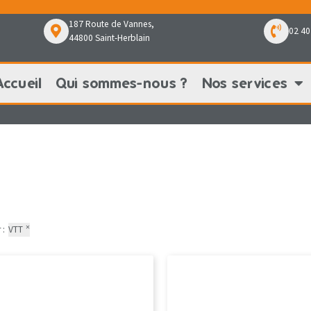
187 Route de Vannes,
02 40
44800 Saint-Herblain
Accueil
Qui sommes-nous ?
Nos services
Qui sommes-nous ?
Nos services
Nos pr
×
 :
VTT