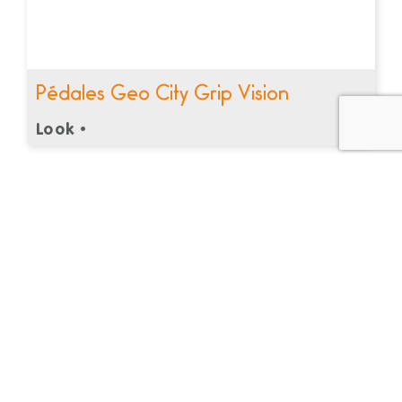
Pédales Geo City Grip Vision
Look •
Recevez nos offres et conseils
vélo à Nantes
Bons plans, nouveautés et conseils pour entretenir ou
comment bien choisir votre vélo.
Restez informé des actualités de votre magasin de vélo.