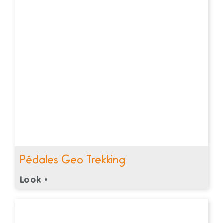
Pédales Geo Trekking
Look •