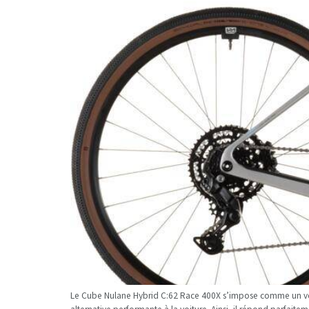
Le Cube Nulane Hybrid C:62 Race 400X s’impose comme un vélo 