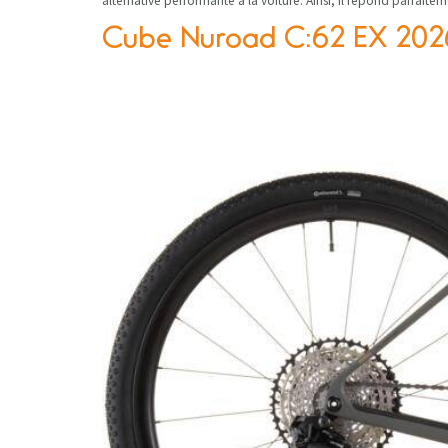
alternative performante à la voiture. Ainsi, il répond parfa
Cube Nuroad C:62 EX 202