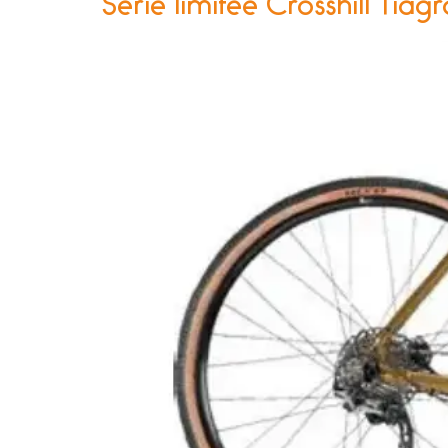
Série limitée Crosshill Tiagr