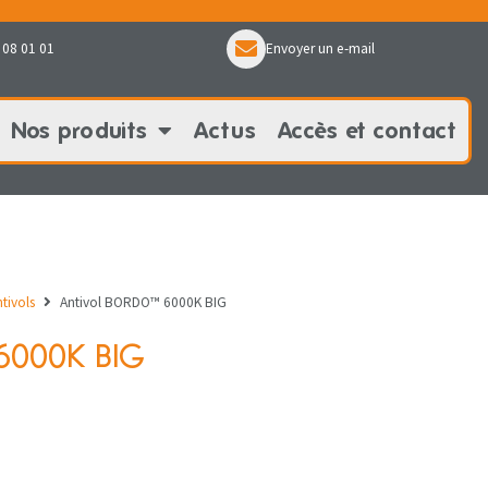
 08 01 01
Envoyer un e-mail
Nos produits
Actus
Accès et contact
oduits
Actus
Accès et contact
tivols
Antivol BORDO™ 6000K BIG
6000K BIG