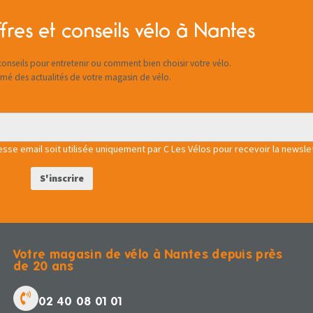
fres et conseils vélo à Nantes
onseils pour entretenir ou comment bien choisir votre vélo.
rmé des actualités de votre magasin de vélo.
se email soit utilisée uniquement par C Les Vélos pour recevoir la newslet
Votre magasin de vélo à Nantes depuis près
de 20 ans
02 40 08 01 01