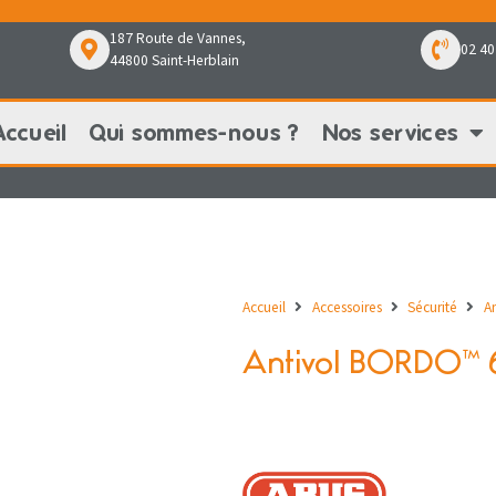
187 Route de Vannes,
02 40
44800 Saint-Herblain
Accueil
Qui sommes-nous ?
Nos services
Qui sommes-nous ?
Nos services
Nos pr
Accueil
Accessoires
Sécurité
An
Antivol BORDO™ 