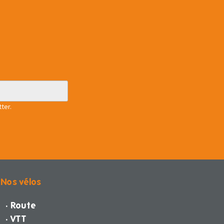
ter.
Nos vélos
· Route
· VTT