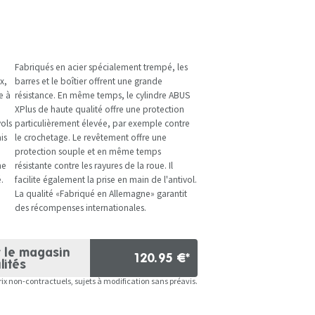
Fabriqués en acier spécialement trempé, les
x,
barres et le boîtier offrent une grande
e à
résistance. En même temps, le cylindre ABUS
XPlus de haute qualité offre une protection
vols
particulièrement élevée, par exemple contre
is
le crochetage. Le revêtement offre une
protection souple et en même temps
ne
résistante contre les rayures de la roue. Il
.
facilite également la prise en main de l'antivol.
La qualité «Fabriqué en Allemagne» garantit
des récompenses internationales.
r le magasin
120.95 €*
lités
rix non-contractuels, sujets à modification sans préavis.