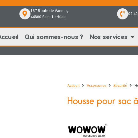
187 Route de Vannes,
02 40
44800 Saint-Herblain
Accueil
Qui sommes-nous ?
Nos services
Qui sommes-nous ?
Nos services
Nos pr
Accueil
Accessoires
Sécurité
H
Housse pour sac 