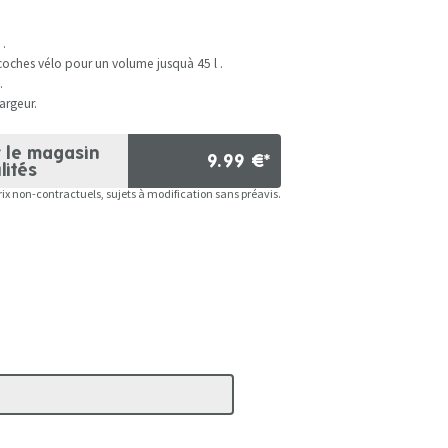
 .
acoches vélo pour un volume jusquà 45 l .
.
argeur.
r le magasin
9.99 €*
lités
rix non-contractuels, sujets à modification sans préavis.