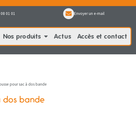
 08 01 01
Envoyer un e-mail
Nos produits
Actus
Accès et contact
oduits
Actus
Accès et contact
ousse pour sac à dos bande
à dos bande