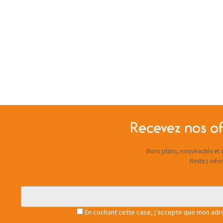
Recevez nos of
Bons plans, nouveautés et c
Restez info
En cochant cette case, j'accepte que mon adres