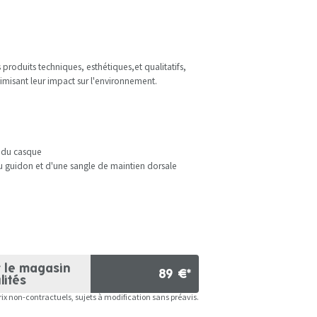
roduits techniques, esthétiques,et qualitatifs,
imisant leur impact sur l'environnement.
t du casque
u guidon et d'une sangle de maintien dorsale
r le magasin
89 €*
lités
rix non-contractuels, sujets à modification sans préavis.