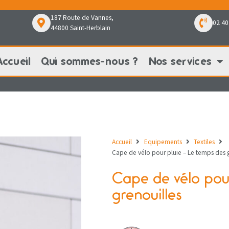
187 Route de Vannes,
02 40
44800 Saint-Herblain
Accueil
Qui sommes-nous ?
Nos services
Qui sommes-nous ?
Nos services
Nos pr
Accueil
Equipements
Textiles
Cape de vélo pour pluie – Le temps des g
Cape de vélo pour
grenouilles