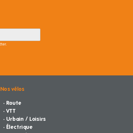
ter.
Nos vélos
· Route
· VTT
· Urbain / Loisirs
· Électrique