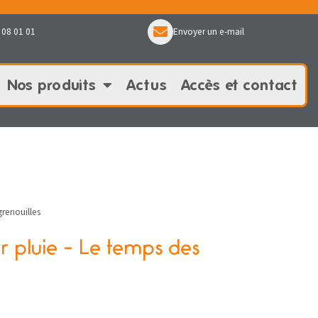
 08 01 01
Envoyer un e-mail
Nos produits
Actus
Accès et contact
oduits
Actus
Accès et contact
renouilles
 pluie - Le temps des