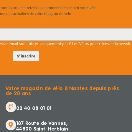
onseils pour entretenir ou comment bien choisir votre vélo.
rmé des actualités de votre magasin de vélo.
se email soit utilisée uniquement par C Les Vélos pour recevoir la newslet
Votre magasin de vélo à Nantes depuis près
de 20 ans
02 40 08 01 01
187 Route de Vannes,
44800 Saint-Herblain