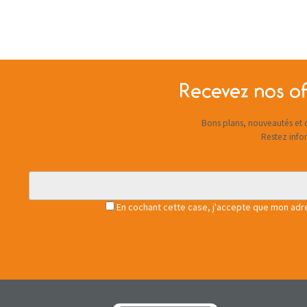
Recevez nos of
Bons plans, nouveautés et c
Restez info
En cochant cette case, j'accepte que mon adres