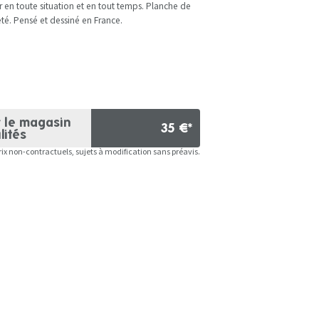
r en toute situation et en tout temps. Planche de
té. Pensé et dessiné en France.
r le magasin
35 €*
lités
rix non-contractuels, sujets à modification sans préavis.