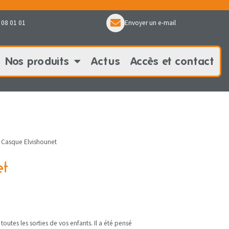
 08 01 01
Envoyer un e-mail
Nos produits
Actus
Accès et contact
oduits
Actus
Accès et contact
Casque Elvishounet
et
outes les sorties de vos enfants. Il a été pensé