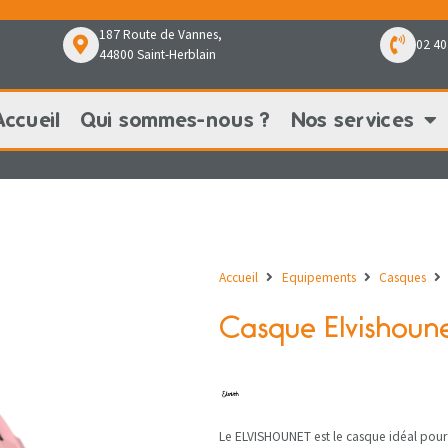
187 Route de Vannes,
02 40
44800 Saint-Herblain
Accueil
Qui sommes-nous ?
Nos services
Qui sommes-nous ?
Nos services
Nos pr
Accueil
Equipements
Casques
Casque Elvishoun
Le ELVISHOUNET est le casque idéal pour t