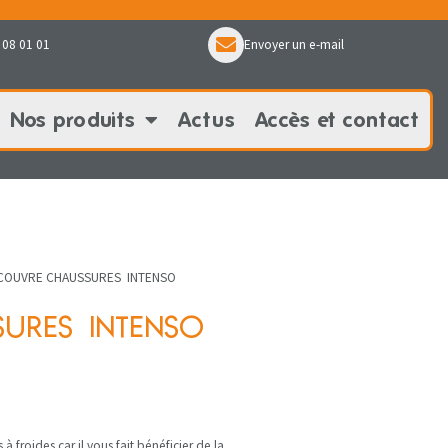
 08 01 01
Envoyer un e-mail
Nos produits
Actus
Accès et contact
oduits
Actus
Accès et contact
COUVRE CHAUSSURES INTENSO
SURES INTENSO
à froides car il vous fait bénéficier de la