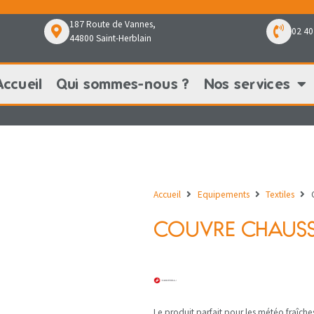
187 Route de Vannes,
02 40
44800 Saint-Herblain
Accueil
Qui sommes-nous ?
Nos services
Qui sommes-nous ?
Nos services
Nos pr
Accueil
Equipements
Textiles
COUVRE CHAUS
Le produit parfait pour les météo fraîches 