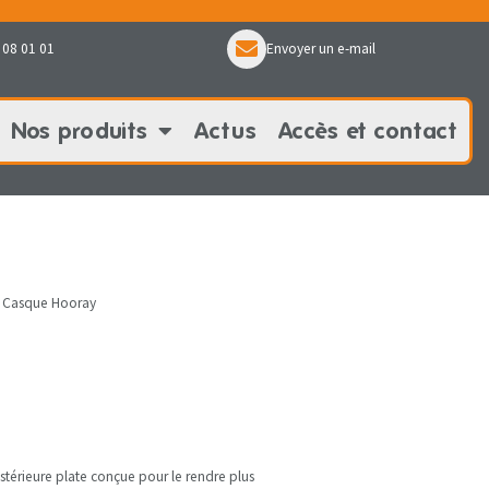
 08 01 01
Envoyer un e-mail
Nos produits
Actus
Accès et contact
oduits
Actus
Accès et contact
Casque Hooray
térieure plate conçue pour le rendre plus