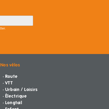
ter.
Nos vélos
· Route
· VTT
· Urbain / Loisirs
· Électrique
· Longtail