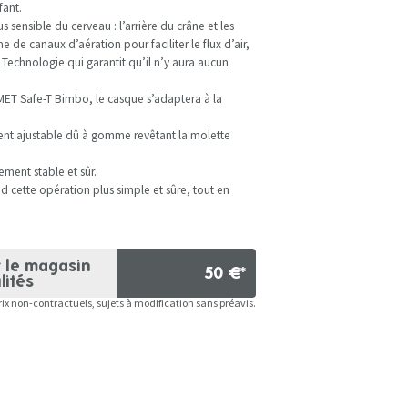
fant.
s sensible du cerveau : l’arrière du crâne et les
e de canaux d’aération pour faciliter le flux d’air,
Technologie qui garantit qu’il n’y aura aucun
ET Safe-T Bimbo, le casque s’adaptera à la
ment ajustable dû à gomme revêtant la molette
ement stable et sûr.
nd cette opération plus simple et sûre, tout en
r le magasin
50 €*
lités
rix non-contractuels, sujets à modification sans préavis.