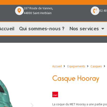
187 Route de Vannes,
02 40
44800 Saint-Herblain
Accueil
Qui sommes-nous ?
Nos services
Qui sommes-nous ?
Nos services
Nos pr
Accueil
Equipements
Casques
Casque Hooray
La coque du MET Hooray a une partie pos