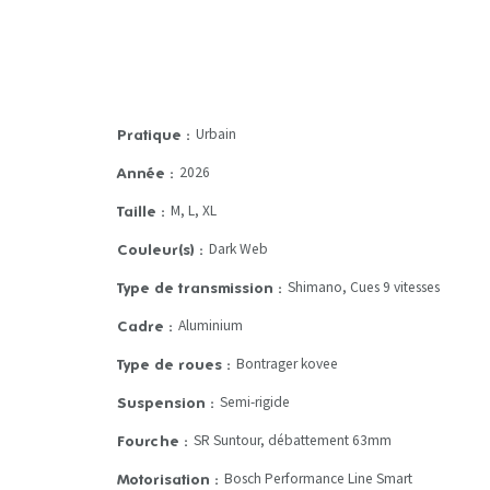
Urbain
Pratique :
2026
Année :
M, L, XL
Taille :
Dark Web
Couleur(s) :
Shimano, Cues 9 vitesses
Type de transmission :
Aluminium
Cadre :
Bontrager kovee
Type de roues :
Semi-rigide
Suspension :
SR Suntour, débattement 63mm
Fourche :
Bosch Performance Line Smart
Motorisation :