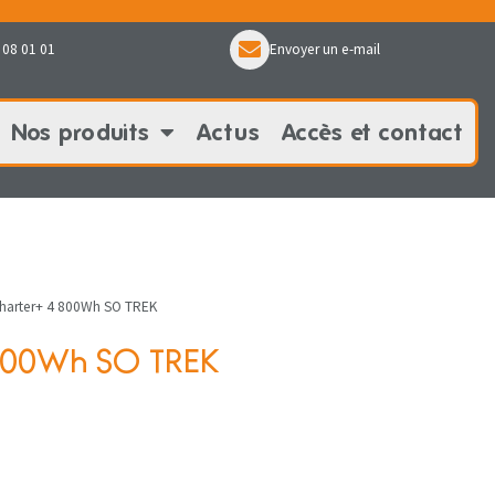
 08 01 01
Envoyer un e-mail
Nos produits
Actus
Accès et contact
oduits
Actus
Accès et contact
harter+ 4 800Wh SO TREK
 800Wh SO TREK