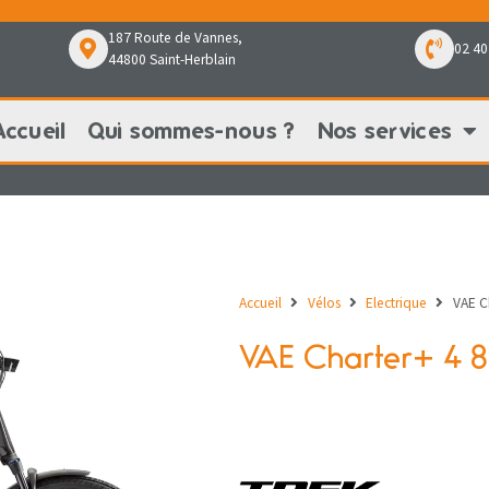
187 Route de Vannes,
02 40
44800 Saint-Herblain
Accueil
Qui sommes-nous ?
Nos services
Qui sommes-nous ?
Nos services
Nos pr
Accueil
Vélos
Electrique
VAE C
VAE Charter+ 4