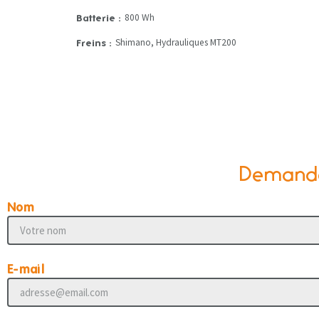
800 Wh
Batterie :
Shimano, Hydrauliques MT200
Freins :
Demander
Nom
E-mail