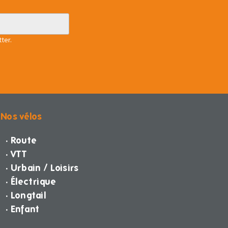
ter.
Nos vélos
· Route
· VTT
· Urbain / Loisirs
· Électrique
· Longtail
· Enfant