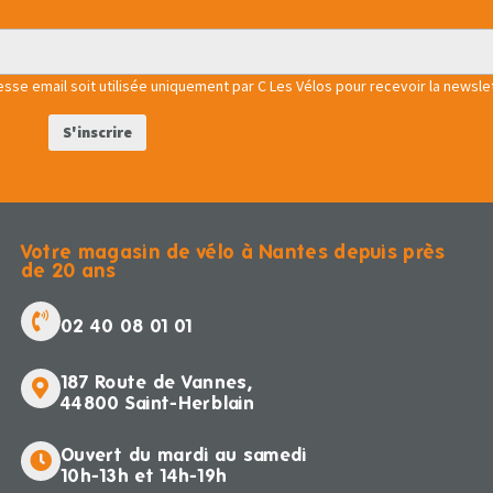
se email soit utilisée uniquement par C Les Vélos pour recevoir la newslet
Votre magasin de vélo à Nantes depuis près
de 20 ans
02 40 08 01 01
187 Route de Vannes,
44800 Saint-Herblain
Ouvert du mardi au samedi
10h-13h et 14h-19h