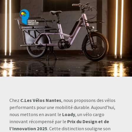
Chez
C.Les Vélos Nantes
, nous proposons des vélos
performants pour une mobilité durable. Aujourd’hui,
nous mettons en avant le
Loady
, un vélo cargo
innovant récompensé par le
Prix du Design et de
l’Innovation 2025
. Cette distinction souligne son