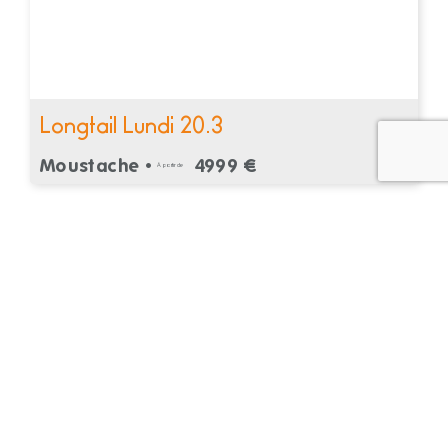
Longtail Lundi 20.3
Moustache •
4999 €
À partir de
Recevez nos offres et conseils
vélo à Nantes
Bons plans, nouveautés et conseils pour entretenir ou
comment bien choisir votre vélo.
Restez informé des actualités de votre magasin de vélo.