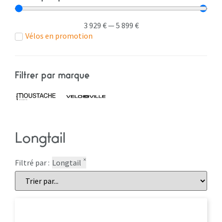
3 929
€
—
5 899
€
Vélos en promotion
Filtrer par marque
Longtail
×
Filtré par :
Longtail