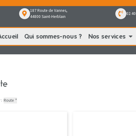
187 Route de Vannes,
02 40
44800 Saint-Herblain
Accueil
Qui sommes-nous ?
Nos services
Qui sommes-nous ?
Nos services
Nos pr
te
×
 :
Route