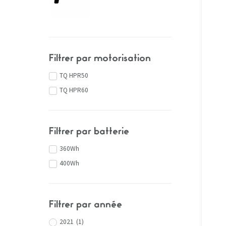
Filtrer par motorisation
TQ HPR50
TQ HPR60
Filtrer par batterie
360Wh
400Wh
Filtrer par année
2021
(
1
)