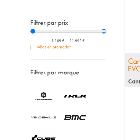
Filtrer par prix
1 169
€
—
11 999
€
Vélos en promotion
Can
EVO
Filtrer par marque
Can