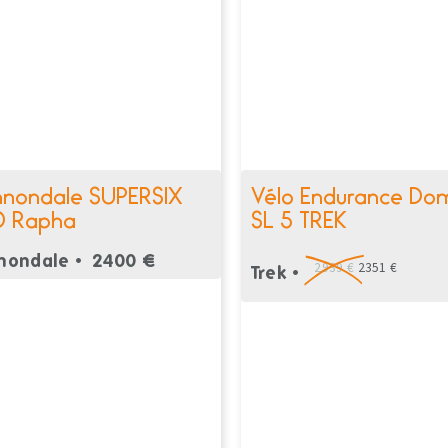
nondale SUPERSIX
Vélo Endurance Do
 Rapha
SL 5 TREK
nondale •
2400 €
2939 €
2351 €
Trek •