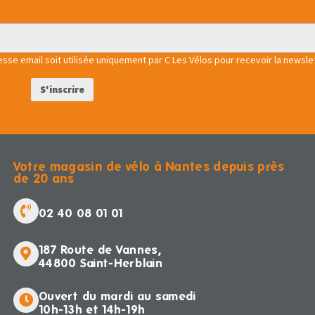
se email soit utilisée uniquement par C Les Vélos pour recevoir la newslet
Votre magasin de vélo à Nantes depuis près
de 20 ans
02 40 08 01 01
187 Route de Vannes,
44800 Saint-Herblain
Ouvert du mardi au samedi
10h-13h et 14h-19h