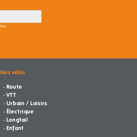
ter.
Nos vélos
· Route
· VTT
· Urbain / Loisirs
· Électrique
· Longtail
· Enfant