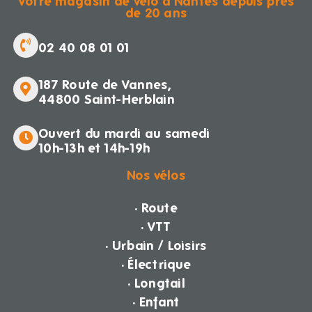
Votre magasin de vélo à Nantes depuis près
de 20 ans
02 40 08 01 01
187 Route de Vannes,
44800 Saint-Herblain
Ouvert du mardi au samedi
10h-13h et 14h-19h
Nos vélos
· Route
· VTT
· Urbain / Loisirs
· Électrique
· Longtail
· Enfant